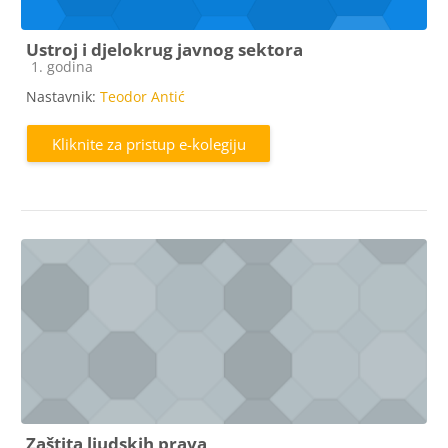
Ustroj i djelokrug javnog sektora
Kategorija e-kolegija
1. godina
Nastavnik:
Teodor Antić
Kliknite za pristup e-kolegiju
Zaštita ljudskih prava