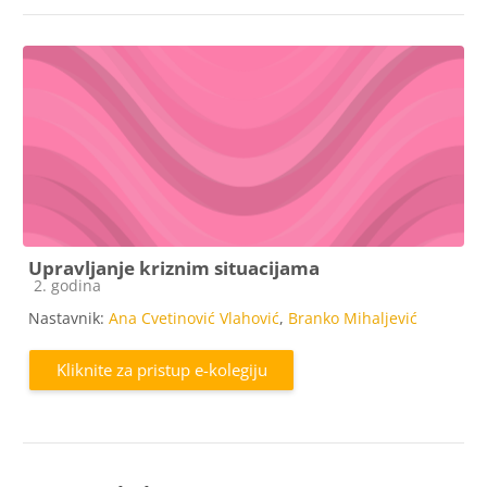
Upravljanje kriznim situacijama
Kategorija e-kolegija
2. godina
Nastavnik:
Ana Cvetinović Vlahović
,
Branko Mihaljević
Kliknite za pristup e-kolegiju