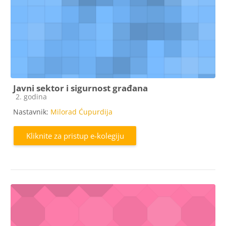
Javni sektor i sigurnost građana
Kategorija e-kolegija
2. godina
Nastavnik:
Milorad Ćupurdija
Kliknite za pristup e-kolegiju