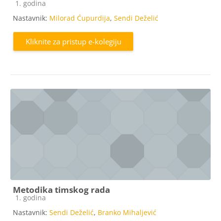
Kategorija e-kolegija
1. godina
Nastavnik:
Milorad Ćupurdija
,
Sendi Deželić
Kliknite za pristup e-kolegiju
Metodika timskog rada
Kategorija e-kolegija
1. godina
Nastavnik:
Sendi Deželić
,
Branko Mihaljević