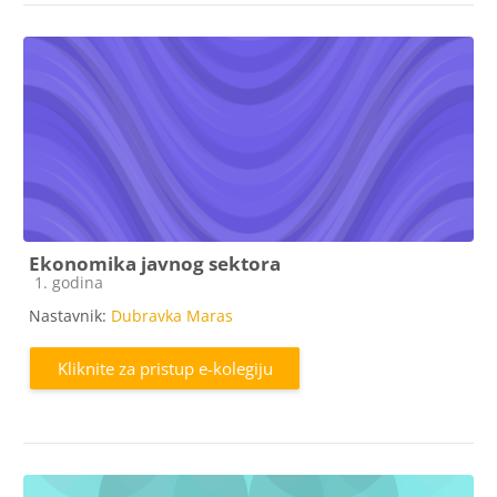
Ekonomika javnog sektora
Kategorija e-kolegija
1. godina
Nastavnik:
Dubravka Maras
Kliknite za pristup e-kolegiju