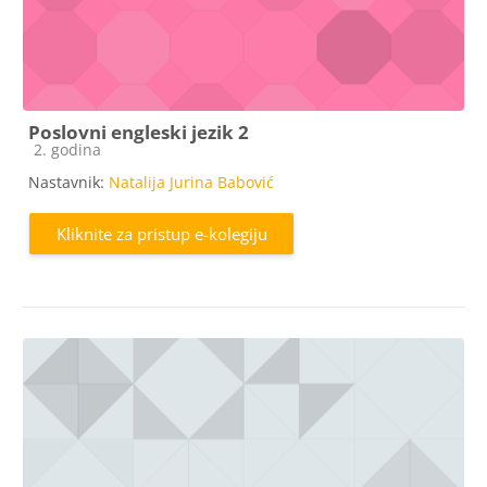
Poslovni engleski jezik 2
Kategorija e-kolegija
2. godina
Nastavnik:
Natalija Jurina Babović
Kliknite za pristup e-kolegiju