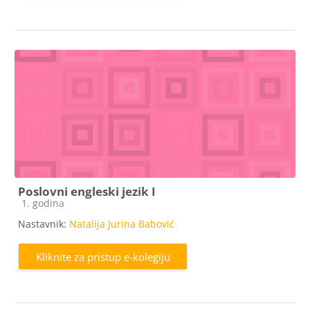
Poslovni engleski jezik I
Kategorija e-kolegija
1. godina
Nastavnik:
Natalija Jurina Babović
Kliknite za pristup e-kolegiju