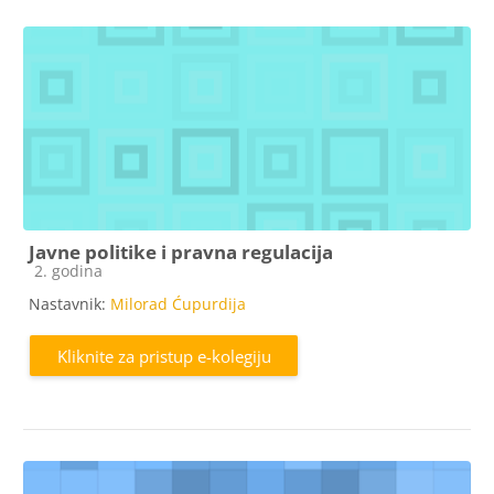
Javne politike i pravna regulacija
Kategorija e-kolegija
2. godina
Nastavnik:
Milorad Ćupurdija
Kliknite za pristup e-kolegiju