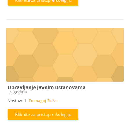
Upravljanje javnim ustanovama
Kategorija e-kolegija
2. godina
Nastavnik:
Domagoj Rožac
Kliknite za pristup e-kolegiju