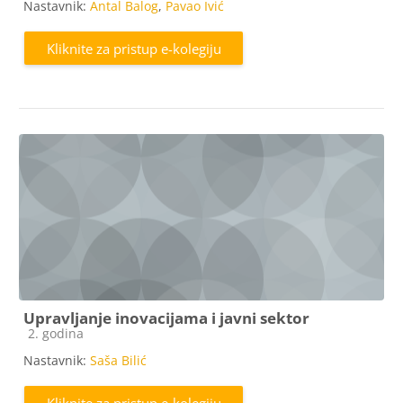
Nastavnik:
Antal Balog
,
Pavao Ivić
Kliknite za pristup e-kolegiju
Upravljanje inovacijama i javni sektor
Kategorija e-kolegija
2. godina
Nastavnik:
Saša Bilić
Kliknite za pristup e-kolegiju