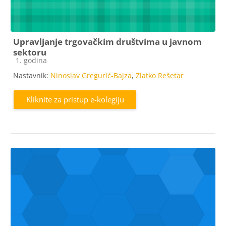
Upravljanje trgovačkim društvima u javnom
sektoru
Kategorija e-kolegija
1. godina
Nastavnik:
Ninoslav Gregurić-Bajza
,
Zlatko Rešetar
Kliknite za pristup e-kolegiju