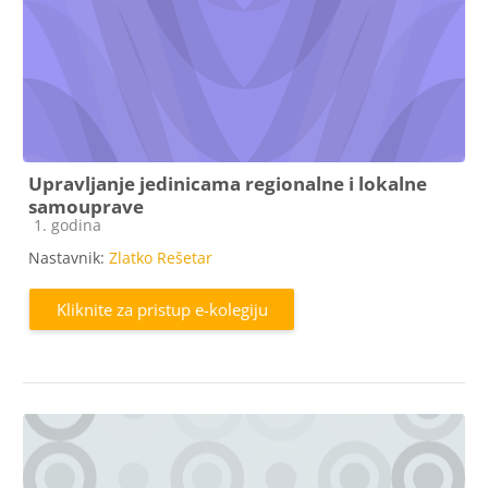
Upravljanje jedinicama regionalne i lokalne
samouprave
Kategorija e-kolegija
1. godina
Nastavnik:
Zlatko Rešetar
Kliknite za pristup e-kolegiju