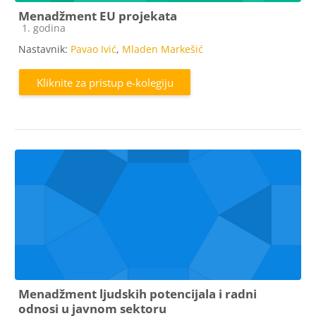
Menadžment EU projekata
Kategorija e-kolegija
1. godina
Nastavnik:
Pavao Ivić
,
Mladen Markešić
Kliknite za pristup e-kolegiju
Menadžment ljudskih potencijala i radni
odnosi u javnom sektoru