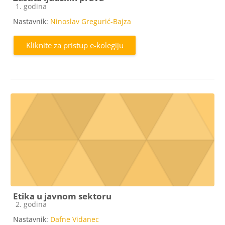
Kategorija e-kolegija
1. godina
Nastavnik:
Ninoslav Gregurić-Bajza
Kliknite za pristup e-kolegiju
Etika u javnom sektoru
Kategorija e-kolegija
2. godina
Nastavnik:
Dafne Vidanec