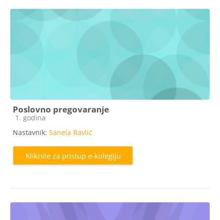
Poslovno pregovaranje
Kategorija e-kolegija
1. godina
Nastavnik:
Sanela Ravlić
Kliknite za pristup e-kolegiju