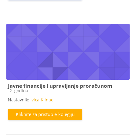
Javne financije i upravljanje proračunom
Kategorija e-kolegija
2. godina
Nastavnik:
Ivica Klinac
Kliknite za pristup e-kolegiju