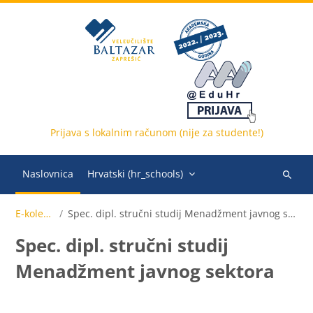
Preskoči na sadržaj
Prijava s lokalnim računom (nije za studente!)
Naslovnica
Hrvatski ‎(hr_schools)‎
Pretraži
e-
E-kolegiji
Spec. dipl. stručni studij Menadžment javnog sektora
kolegije
Spec. dipl. stručni studij
Menadžment javnog sektora