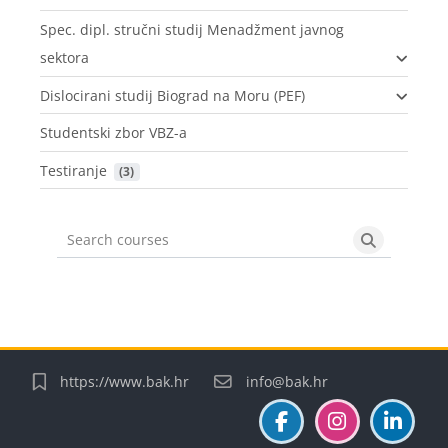
Spec. dipl. stručni studij Menadžment javnog
sektora
Dislocirani studij Biograd na Moru (PEF)
Studentski zbor VBZ-a
Testiranje
 (3)
Search courses
Search cou
Blokovi
Blokovi
Blokovi
Blokovi
https://www.bak.hr
info@bak.hr