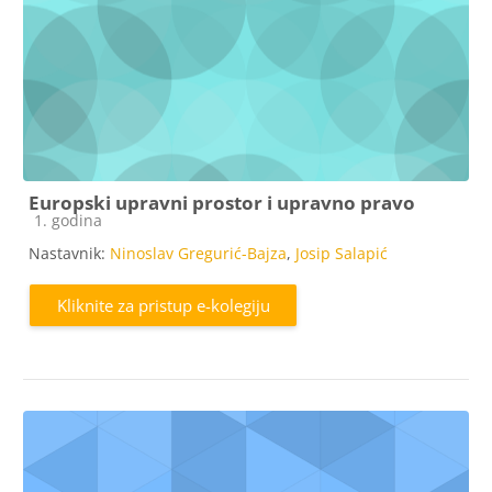
Europski upravni prostor i upravno pravo
Kategorija e-kolegija
1. godina
Nastavnik:
Ninoslav Gregurić-Bajza
,
Josip Salapić
Kliknite za pristup e-kolegiju