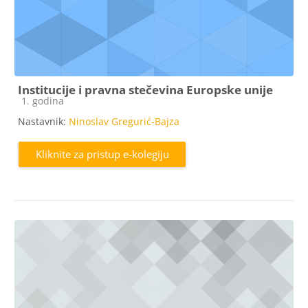
Institucije i pravna stečevina Europske unije
Kategorija e-kolegija
1. godina
Nastavnik:
Ninoslav Gregurić-Bajza
Kliknite za pristup e-kolegiju