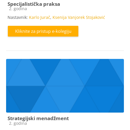
Specijalistička praksa
Kategorija e-kolegija
2. godina
Nastavnik:
Karlo Jurač
,
Ksenija Vanjorek Stojaković
Kliknite za pristup e-kolegiju
Strategijski menadžment
Kategorija e-kolegija
2. godina