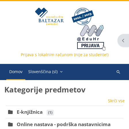
Preskoči na glavno vsebino
Odp
Prijava s lokalnim računom (nije za studente!)
Domov
Slovenščina ‎(sl)‎
Išči
predme
Bloki
Kategorije predmetov
Skrči vse
E-knjižnica
 (1)
Online nastava - podrška nastavnicima