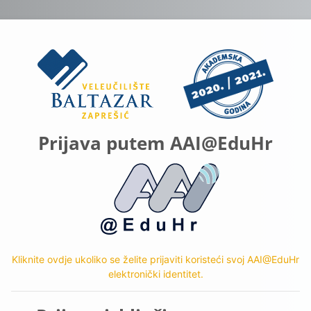
Prijavi se na Ve
Prijava putem AAI@EduHr
Kliknite ovdje ukoliko se želite prijaviti koristeći svoj AAI@EduHr
elektronički identitet.