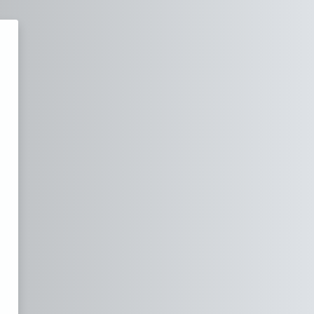
leučilište Baltazar Zaprešić